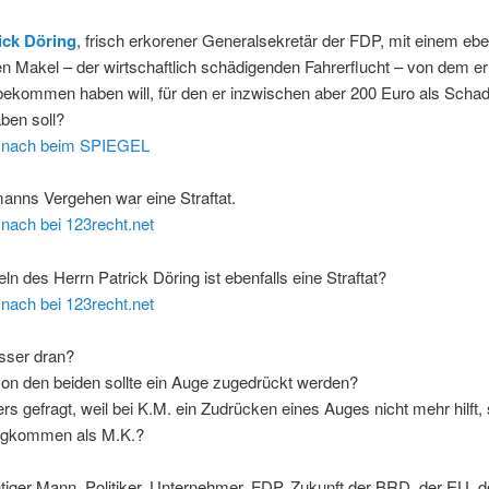
ick Döring
, frisch erkorener Generalsekretär der FDP, mit einem ebe
 Makel – der wirtschaftlich schädigenden Fahrerflucht – von dem er
tbekommen haben will, für den er inzwischen aber 200 Euro als Scha
ben soll?
e nach beim SPIEGEL
anns Vergehen war eine Straftat.
nach bei 123recht.net
n des Herrn Patrick Döring ist ebenfalls eine Straftat?
nach bei 123recht.net
sser dran?
on den beiden sollte ein Auge zugedrückt werden?
rs gefragt, weil bei K.M. ein Zudrücken eines Auges nicht mehr hilft, s
egkommen als M.K.?
tiger Mann, Politiker, Unternehmer, FDP, Zukunft der BRD, der EU, d