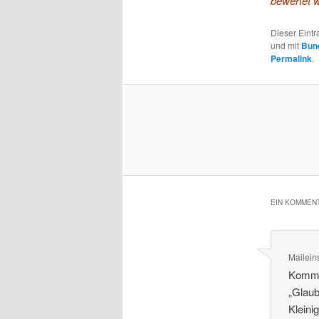
bewertet w
Dieser Eint
und mit
Bun
Permalink
.
EIN KOMMENT
Mailein
Komme
„Glaub
Kleini