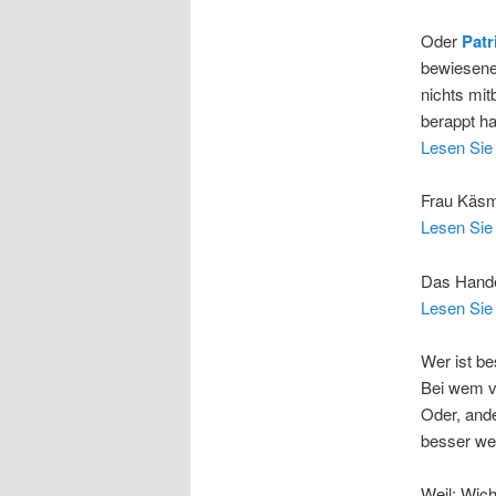
Oder
Patr
bewiesenen
nichts mi
berappt ha
Lesen Si
Frau Käsm
Lesen Sie 
Das Handel
Lesen Sie 
Wer ist be
Bei wem v
Oder, ande
besser w
Weil: Wich