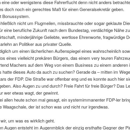
eine oder wenigstens diese Fahrerflucht denn nicht anders betracht
s doch noch ein gerechtes Maß für einen Generalsekretär geben.
rt Bonussystem.
hließlich nicht um Flugmeilen, missbrauchte oder sogar geklaute Di
ür eine berufliche Zukunft nach dem Bundestag, verdächtige Nähe z
rtschaft, minderjährige Geliebte, wertlose Ehrenworte, fragwürdige Do
rlehn an Politiker aus privater Quelle.
diglich um einen lächerlichen Außenspiegel eines wahrscheinlich so
utos eines vielleicht prekären Bürgers, das einem very teuren Fahrzeu
rtend Machers auf dem Weg von einem Business zu einem anderen
s hatte dieses Auto da auch zu suchen? Gerade da – mitten im Weg
ars der FDP. Die Straße war offenbar eng und es konnte auch hier si
geben. Also Augen zu und durch? Freie Fahrt für freie Bürger? Das Le
ur wer etwas wagt, der gewinnt.
ei allen heute schon mal gesagt, ein systemimmanenter FDP-ler brin
e Waagschale, der ist schon was und nicht nur irgendwas.
ir, um was es wirklich geht.
n Augen entsteht im Augenmblick der einzig ersthafte Gegner der Pi