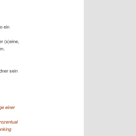
o ein
r (s)eine,
am.
dner sein
ge einer
rozentual
anking