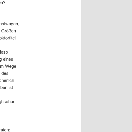
en?
enstwagen,
u Größen
ktortitel
wieso
g eines
 im Wege
e des
cherlich
ben ist
gt schon
raten: