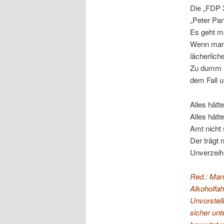
Die „FDP 
„Peter Pa
Es geht ma
Wenn man a
lächerlich
Zu dumm nu
dem Fall 
Alles hätt
Alles hätt
Amt nicht 
Der trägt 
Unverzeihl
Red.: Man 
Alkoholfa
Unvorstel
sicher unt