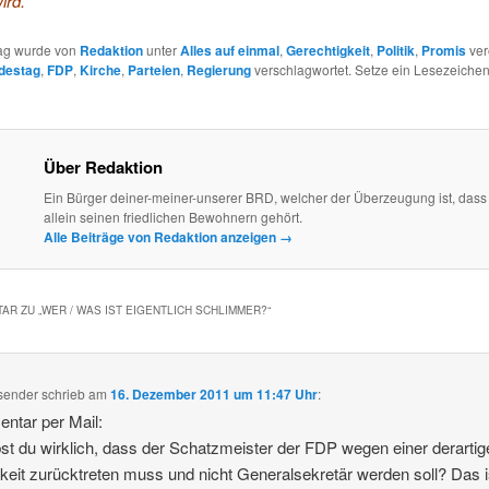
ird.
rag wurde von
Redaktion
unter
Alles auf einmal
,
Gerechtigkeit
,
Politik
,
Promis
verö
destag
,
FDP
,
Kirche
,
Parteien
,
Regierung
verschlagwortet. Setze ein Lesezeichen
Über Redaktion
Ein Bürger deiner-meiner-unserer BRD, welcher der Überzeugung ist, dass
allein seinen friedlichen Bewohnern gehört.
Alle Beiträge von Redaktion anzeigen
→
AR ZU „
WER / WAS IST EIGENTLICH SCHLIMMER?
“
sender
schrieb
am
16. Dezember 2011 um 11:47 Uhr
:
ntar per Mail:
st du wirklich, dass der Schatzmeister der FDP wegen einer derartig
gkeit zurücktreten muss und nicht Generalsekretär werden soll? Das i