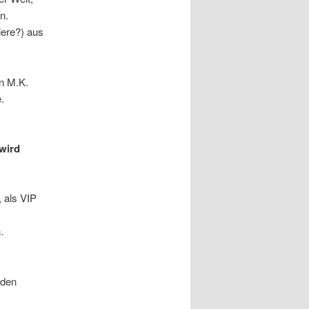
n.
iere?) aus
n M.K.
.
 wird
 als VIP
.
 den