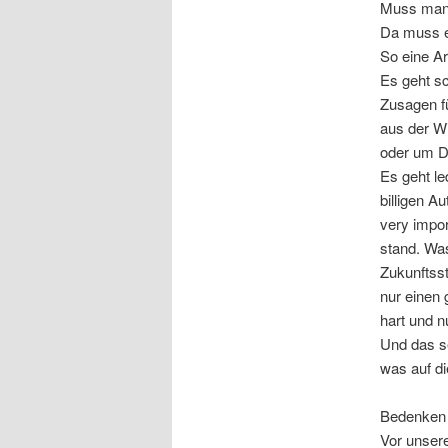
Muss man 
Da muss e
So eine A
Es geht sc
Zusagen f
aus der Wi
oder um Da
Es geht le
billigen A
very impo
stand. Wa
Zukunftsst
nur einen 
hart und n
Und das s
was auf di
Bedenken w
Vor unsere