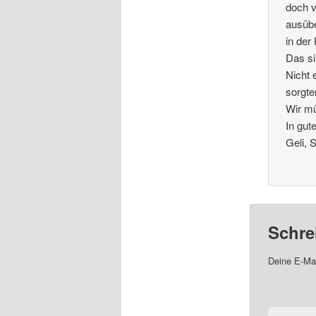
doch v
ausübe
in der
Das si
Nicht 
sorgte
Wir m
In gut
Geli, 
Schre
Deine E-Mai