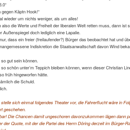
3.0“
n gegen Käptn Hook!“
l wieder um nichts weniger, als um alles!
lso die Werte und Freiheit der liberalen Welt retten muss, dann ist s
er Außenspiegel doch lediglich eine Lapalie.
r, dass ein freier (freilaufender?) Bürger das beobachtet hat und übe
unangemessene Indiskretion die Staatsanwaltschaft davon Wind bek
e so gut sein können.
e so schön unter’m Teppich bleiben können, wenn dieser Christian Lin
so früh hingeworfen hätte.
nämlich die Schuld.
ich.
stelle sich einmal folgendes Theater vor, die Fahrerflucht wäre in Fol
hrt geschehen.
lbar! Die Chancen damit ungeschoren davonzukommen lägen dann p
er der Quote, mit der die Partei des Herrn Döring derzeit im Bürger-R