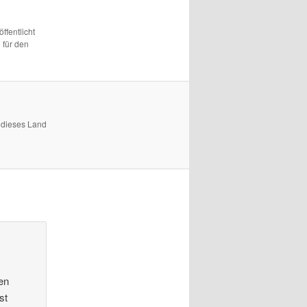
ffentlicht
 für den
 dieses Land
en
st