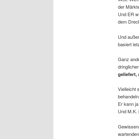
der Märkte
Und ER wi
dem Dreck
Und außer
basiert le
Ganz ander
dringliche
geliefert,
Vielleicht
behandeln 
Er kann ja
Und M.K. i
Gewissens
wartenden