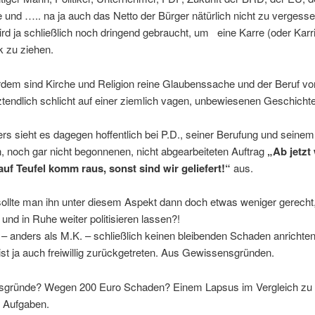
 und ….. na ja auch das Netto der Bürger nätürlich nicht zu vergesse
rd ja schließlich noch dringend gebraucht, um
eine Karre (oder Karr
 zu ziehen.
dem sind Kirche und Religion reine Glaubenssache und der Beruf vo
tztendlich schlicht auf einer ziemlich vagen, unbewiesenen Geschichte
s sieht es dagegen hoffentlich bei P.D., seiner Berufung und seinem
n, noch gar nicht begonnenen, nicht abgearbeiteten Auftrag
„Ab jetzt
 auf Teufel komm raus, sonst sind wir geliefert!“
aus.
 sollte man ihn unter diesem Aspekt dann doch etwas weniger gerecht,
und in Ruhe weiter politisieren lassen?!
 – anders als M.K. – schließlich keinen bleibenden Schaden anrichten
st ja auch freiwillig zurückgetreten. Aus Gewissensgründen.
gründe? Wegen 200 Euro Schaden? Einem Lapsus im Vergleich zu
 Aufgaben.