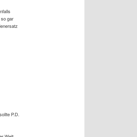
nfalls
 so gar
denersatz
ollte P.D.
er Welt,