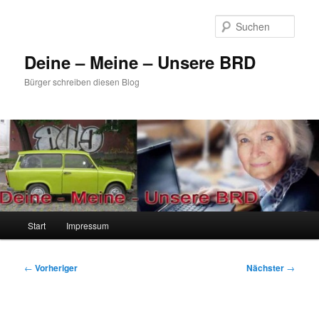
Zum
primären
Such
Inhalt
springen
Deine – Meine – Unsere BRD
Bürger schreiben diesen Blog
Hauptmenü
Start
Impressum
Beitragsnavigation
←
Vorheriger
Nächster
→