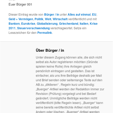
Euer Bürger 001
Dieser Eintrag wurde von
Bürger / in
unter
Alles auf einmal
,
EU
,
Geld + Vermögen
,
Politik
,
Welt
,
Wirtschaft
veröffentlicht und mit
Banken
,
Eurokrise
,
Globalisierung
,
Griechenland
,
Italien
,
Krise
2011
,
Steuerverschwendung
verschlagwortet. Setze ein
Lesezeichen für den
Permalink
.
Über Bürger / in
Unter diesem Zugang können alle, die sich nicht
selbst als Autor registrieren möchten (Gründe
spielen keine Rolle) ihre Anliegen gleich
persönlich eintragen und gestalten. Das ist
einfacher, als uns Ihre Beiträge deshalb per Mail
und Brief senden oder seitenlange Texte auf den
AB zu „diktieren“ . Regeln kurz und bündig:
„Buerger“-Artikel werden der Redaktion immer zur
Revision (Prüfung) vorgelegt und bei Bedarf
geändert. Unmögliche Beiträge werden nicht
veröffentlicht (bitte Regeln lesen). „Buerger“ kann
seine bereits veröffentlichte Artikel nicht selbst
ändern oder löschen. „Buerger“-Artikel werden