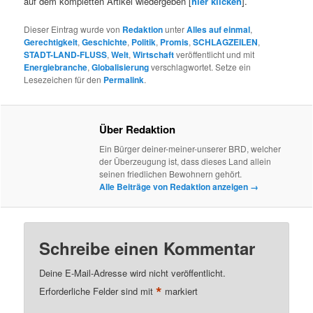
auf dem kompletten Artikel wiedergeben [
hier klicken
].
Dieser Eintrag wurde von
Redaktion
unter
Alles auf einmal
,
Gerechtigkeit
,
Geschichte
,
Politik
,
Promis
,
SCHLAGZEILEN
,
STADT-LAND-FLUSS
,
Welt
,
Wirtschaft
veröffentlicht und mit
Energiebranche
,
Globalisierung
verschlagwortet. Setze ein
Lesezeichen für den
Permalink
.
Über Redaktion
Ein Bürger deiner-meiner-unserer BRD, welcher
der Überzeugung ist, dass dieses Land allein
seinen friedlichen Bewohnern gehört.
Alle Beiträge von Redaktion anzeigen
→
Schreibe einen Kommentar
Deine E-Mail-Adresse wird nicht veröffentlicht.
*
Erforderliche Felder sind mit
markiert