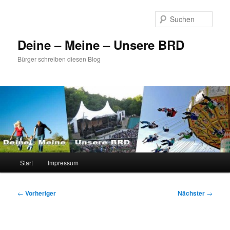
Zum
primären
Such
Inhalt
springen
Deine – Meine – Unsere BRD
Bürger schreiben diesen Blog
Hauptmenü
Start
Impressum
Beitragsnavigation
←
Vorheriger
Nächster
→