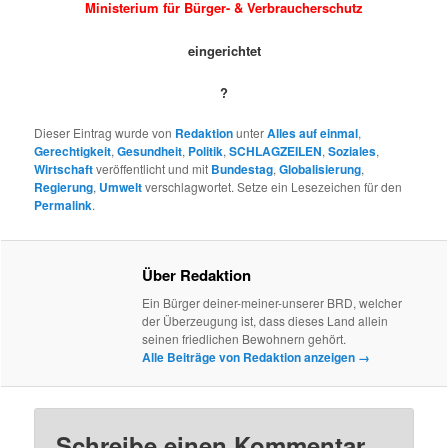
Ministerium für Bürger- & Verbraucherschutz
eingerichtet
?
Dieser Eintrag wurde von
Redaktion
unter
Alles auf einmal
,
Gerechtigkeit
,
Gesundheit
,
Politik
,
SCHLAGZEILEN
,
Soziales
,
Wirtschaft
veröffentlicht und mit
Bundestag
,
Globalisierung
,
Regierung
,
Umwelt
verschlagwortet. Setze ein Lesezeichen für den
Permalink
.
Über Redaktion
Ein Bürger deiner-meiner-unserer BRD, welcher
der Überzeugung ist, dass dieses Land allein
seinen friedlichen Bewohnern gehört.
Alle Beiträge von Redaktion anzeigen
→
Schreibe einen Kommentar