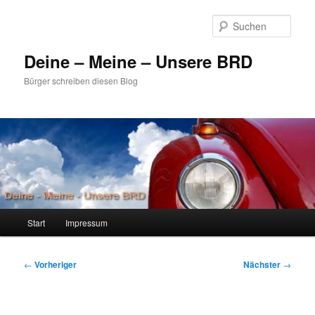
Zum
primären
Such
Inhalt
springen
Deine – Meine – Unsere BRD
Bürger schreiben diesen Blog
Hauptmenü
Start
Impressum
Beitragsnavigation
←
Vorheriger
Nächster
→