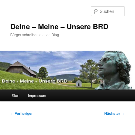
Zum
primären
Such
Inhalt
springen
Deine – Meine – Unsere BRD
Bürger schreiben diesen Blog
Hauptmenü
Start
Impressum
Beitragsnavigation
←
Vorheriger
Nächster
→