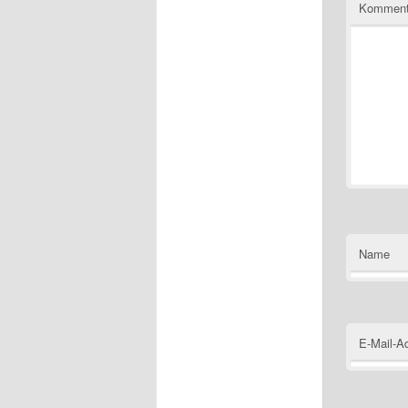
Komment
Name
E-Mail-A