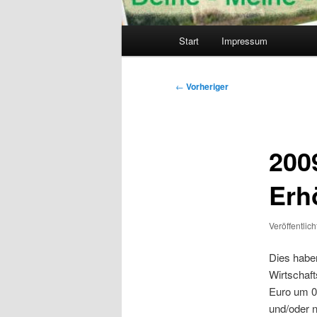
Hauptmenü
Start
Impressum
Beitragsnavigation
←
Vorheriger
200
Erh
Veröffentlic
Dies habe
Wirtschaf
Euro um 0
und/oder n