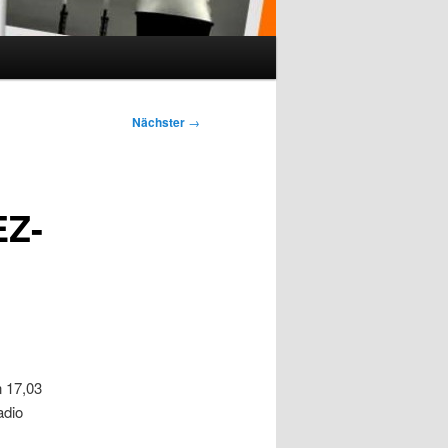
Nächster
→
EZ-
n 17,03
adio