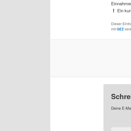
Einnahmen 
Ein ku
Dieser Eint
mit
GEZ
vers
Schre
Deine E-Mai