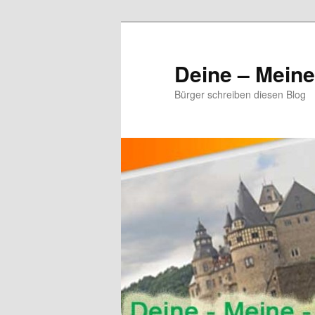
Zum
primären
Inhalt
Deine – Mein
springen
Bürger schreiben diesen Blog