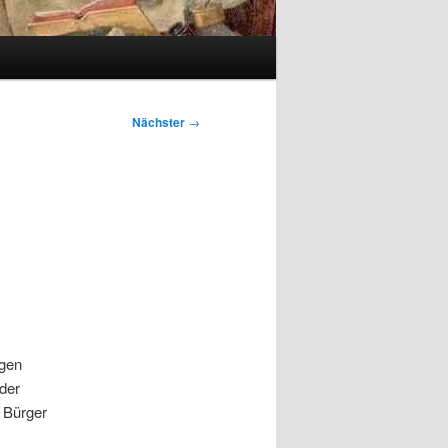
Nächster
→
igen
der
 Bürger