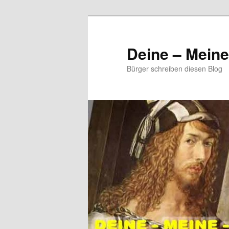
Zum
primären
Inhalt
Deine – Mein
springen
Bürger schreiben diesen Blog