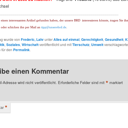
chsel
____________________________________________________________
einen interessanten Artikel gefunden haben, der unsere BRD
interessieren könnte, tragen Sie ihn
in oder schicken ihn per Mail an
tipp@unserebrd.de
.
rag wurde von
Frederic, Lahr
unter
Alles auf einmal
,
Gerechtigkeit
,
Gesundheit
,
K
itik
,
Soziales
,
Wirtschaft
veröffentlicht und mit
Tierschutz
,
Umwelt
verschlagwortet
 für den
Permalink
.
ibe einen Kommentar
*
l-Adresse wird nicht veröffentlicht.
Erforderliche Felder sind mit
markiert
*
ar