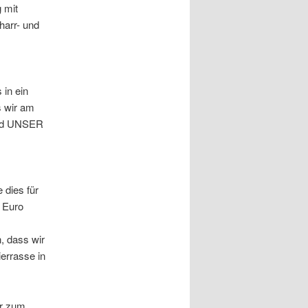
 mit
harr- und
 in ein
s wir am
 und UNSER
 dies für
7 Euro
, dass wir
errasse in
hr zum