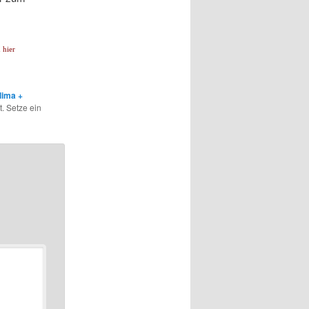
 hier
lima +
. Setze ein