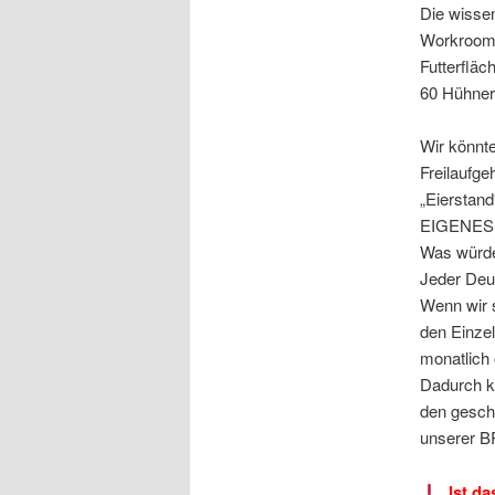
Die wissen
Workroom 
Futterfläc
60 Hühner
Wir könnte
Freilaufg
„Eierstand
EIGENES 
Was würde
Jeder Deut
Wenn wir s
den Einze
monatlich 
Dadurch kö
den gesch
unserer BR
„
Ist d