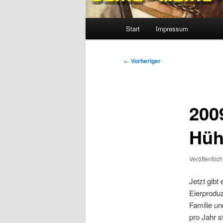
Hauptmenü
Start
Impressum
Beitragsnavigation
←
Vorheriger
200
Hüh
Veröffentlic
Jetzt gibt
Eierproduz
Familie un
pro Jahr s