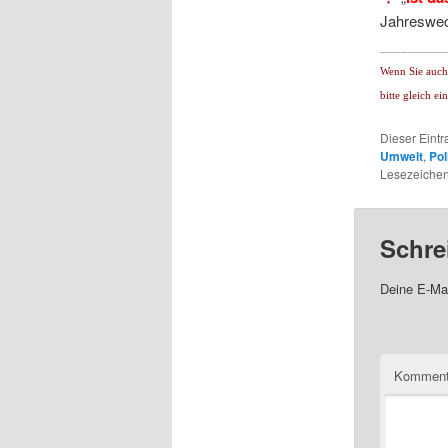
Jahreswe
_________
Wenn Sie auch 
bitte gleich e
Dieser Eint
Umwelt
,
Pol
Lesezeichen
Schre
Deine E-Mai
Komment