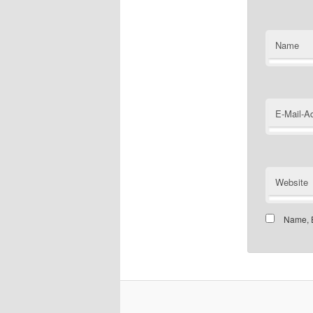
Name
E-Mail-A
Website
Name, E