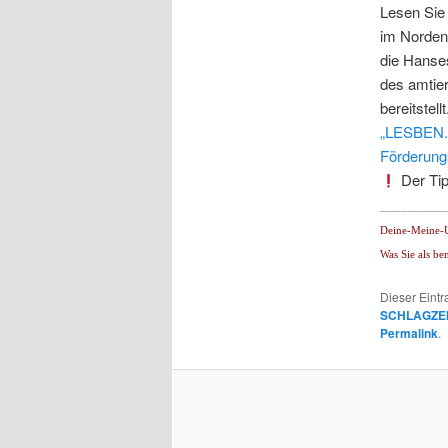
Lesen Sie 
im Norden 
die Hanses
des amtie
bereitstellt
„LESBEN.O
Förderungs
Der Ti
_________
Deine-Meine-U
Was Sie als be
Dieser Eint
SCHLAGZE
Permalink
.