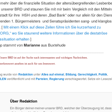
mehr über die finanzielle Situation der altersübergreifenden Lesbenb
unserer BRD und staunen Sie mit mir beim Vergleich mit den Mitteln
tadt für ihre HSH und deren „Bad Bank“ oder nur allein für den Die
renden 1. Bürgermeisters und Senatspräsidenten sang- und klanglos
. [
Mit einem Klick auf diese Zeilen führe ich Sie kurzerhand zu
RG,“ wo Sie staunend weitere Informationen über die destatröse
situation erhalten
]
pp stammt von
Marianne
aus Buxtehude
____________________________________________________________
nsere BRD ist auf der Suche nach interessanten und wichtigen Nachrichten.
merkenswert ansehen ist auch für uns lesenswert.
rag wurde von
Redaktion
unter
Alles auf einmal
,
Bildung
,
Gerechtigkeit
,
Politik
,
ILEN
veröffentlicht und mit
Parteien
,
Regierung
verschlagwortet. Setze ein Leseze
Über Redaktion
Ein Bürger deiner-meiner-unserer BRD, welcher der Überzeugung ist, dass