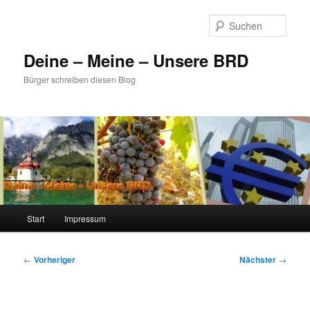
Zum
primären
Such
Inhalt
springen
Deine – Meine – Unsere BRD
Bürger schreiben diesen Blog
Hauptmenü
Start
Impressum
Beitragsnavigation
←
Vorheriger
Nächster
→