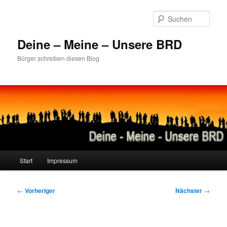
Zum
primären
Such
Inhalt
springen
Deine – Meine – Unsere BRD
Bürger schreiben diesen Blog
Hauptmenü
Start
Impressum
Beitragsnavigation
←
Vorheriger
Nächster
→