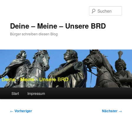
Zum
primären
Such
Inhalt
springen
Deine – Meine – Unsere BRD
Bürger schreiben diesen Blog
Hauptmenü
Start
Impressum
Beitragsnavigation
←
Vorheriger
Nächster
→