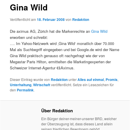
Gina Wild
Veröffentlicht am
18. Februar 2008
von
Redaktion
Die aximus AG, Zürich hat die Markenrechte an
Gina Wild
erworben und schreibt:
…. Im Yahoo-Netzwerk wird ‚Gina Wild‘ monatlich über 70.000
Mal als Suchbegriff eingegeben und bei Google.de wird der Name
Gina Wild praktisch genauso oft nachgefragt wie der von
Megastar Paris Hilton, ermittelten die Marketingexperten der
Schweizer Internet-Agentur €šAximus.
Dieser Eintrag wurde von
Redaktion
unter
Alles auf einmal
,
Promis
,
Unterhaltung
,
Wirtschaft
veröffentlicht. Setze ein Lesezeichen für
den
Permalink
.
Über Redaktion
Ein Bürger deiner-meiner-unserer BRD, welcher
der Überzeugung ist, dass dieses Land allein
seinen friedlichen Bewohnern gehört.