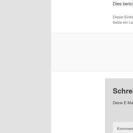
Dies berich
Dieser Eint
Setze ein L
Schre
Deine E-Mai
Komment