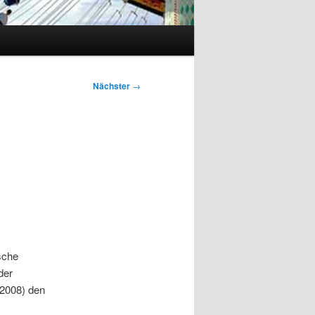
Nächster
→
sche
der
2008) den