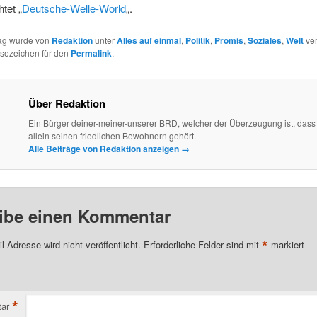
tet „
Deutsche-Welle-World
„.
rag wurde von
Redaktion
unter
Alles auf einmal
,
Politik
,
Promis
,
Soziales
,
Welt
ver
esezeichen für den
Permalink
.
Über Redaktion
Ein Bürger deiner-meiner-unserer BRD, welcher der Überzeugung ist, dass
allein seinen friedlichen Bewohnern gehört.
Alle Beiträge von Redaktion anzeigen
→
ibe einen Kommentar
*
l-Adresse wird nicht veröffentlicht.
Erforderliche Felder sind mit
markiert
*
ar