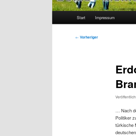
Hauptmenü
Start
Impressum
Beitragsnavigation
←
Vorheriger
Erd
Bra
Veröffentlic
… Nach d
Politiker
türkische 
deutschen 