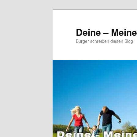
Zum
primären
Inhalt
Deine – Mein
springen
Bürger schreiben diesen Blog