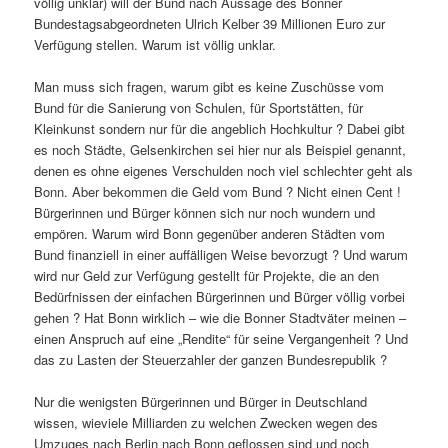
völlig unklar) will der Bund nach Aussage des Bonner
Bundestagsabgeordneten Ulrich Kelber 39 Millionen Euro zur
Verfügung stellen. Warum ist völlig unklar.
Man muss sich fragen, warum gibt es keine Zuschüsse vom
Bund für die Sanierung von Schulen, für Sportstätten, für
Kleinkunst sondern nur für die angeblich Hochkultur ? Dabei gibt
es noch Städte, Gelsenkirchen sei hier nur als Beispiel genannt,
denen es ohne eigenes Verschulden noch viel schlechter geht als
Bonn. Aber bekommen die Geld vom Bund ? Nicht einen Cent !
Bürgerinnen und Bürger können sich nur noch wundern und
empören. Warum wird Bonn gegenüber anderen Städten vom
Bund finanziell in einer auffälligen Weise bevorzugt ? Und warum
wird nur Geld zur Verfügung gestellt für Projekte, die an den
Bedürfnissen der einfachen Bürgerinnen und Bürger völlig vorbei
gehen ? Hat Bonn wirklich – wie die Bonner Stadtväter meinen –
einen Anspruch auf eine „Rendite“ für seine Vergangenheit ? Und
das zu Lasten der Steuerzahler der ganzen Bundesrepublik ?
Nur die wenigsten Bürgerinnen und Bürger in Deutschland
wissen, wieviele Milliarden zu welchen Zwecken wegen des
Umzuges nach Berlin nach Bonn geflossen sind und noch