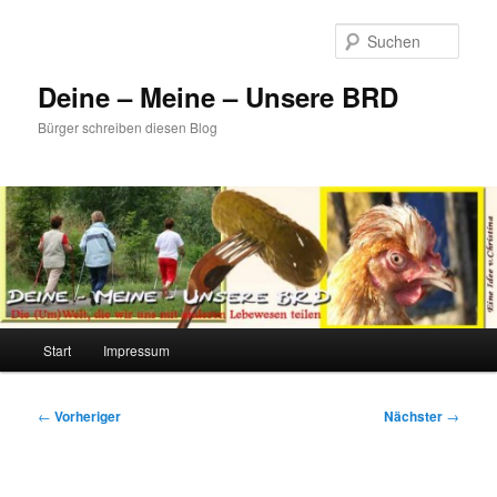
Zum
primären
Such
Inhalt
springen
Deine – Meine – Unsere BRD
Bürger schreiben diesen Blog
Hauptmenü
Start
Impressum
Beitragsnavigation
←
Vorheriger
Nächster
→