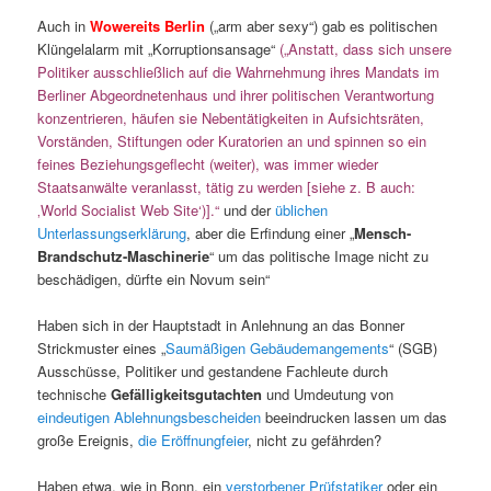
Auch in
Wowereits Berlin
(„arm aber sexy“) gab es politischen
Klüngelalarm mit „Korruptionsansage“
(„Anstatt, dass sich unsere
Politiker ausschließlich auf die Wahrnehmung ihres Mandats im
Berliner Abgeordnetenhaus und ihrer politischen Verantwortung
konzentrieren, häufen sie Nebentätigkeiten in Aufsichtsräten,
Vorständen, Stiftungen oder Kuratorien an und spinnen so ein
feines Beziehungsgeflecht (weiter), was immer wieder
Staatsanwälte veranlasst, tätig zu werden [siehe z. B auch:
‚World Socialist Web Site‘)].“
und der
üblichen
Unterlassungserklärung
, aber die Erfindung einer „
Mensch-
Brandschutz-Maschinerie
“ um das politische Image nicht zu
beschädigen, dürfte ein Novum sein“
Haben sich in der Hauptstadt in Anlehnung an das Bonner
Strickmuster eines „
Saumäßigen Gebäudemangements
“ (SGB)
Ausschüsse, Politiker und gestandene Fachleute durch
technische
Gefälligkeitsgutachten
und Umdeutung von
eindeutig
en Ablehnungsbescheiden
beeindrucken lassen um das
große Ereignis,
die Eröffnungfeier
, nicht zu gefährden?
Haben etwa, wie in Bonn, ein
verstorbener Prüfstatiker
oder ein