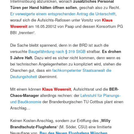
Interimslösung abzunicken, wonach
zusätzliches Personal
Türen per Hand hätten öffnen sollen
, geschah also zu Recht.
Er verweigerte einem entsprechenden Antrag die Unterschrift
,
worauf sich die Aufsichts-Ratlosen unter Vorsitz von
Klaus
Wowereit
am 16.05.20012 von Paap und dessen Konsortium PG
BBI „trennten“.
Die Sache bleibt spannend, denn in der BRD ist auch die
versuchte
Baugefährdung nach § 319 StGB
strafbar.
Es drohen
5 Jahre Haft.
Dazu wird es sicher nicht kommen, denn wenn es
bei technischen Angelegenheiten zu kompliziert wird, stehen die
Chanchen gut, dass ein
fachkompetenter Staatsanwalt die
Deutungshoheit
übernimmt.
Mit einem können
Klaus Wowereit
, Aufsichtsrat und die
BER-
Chaos-Manager
allerdings rechnen: der
Lehrstuhl für Planungs-
und Bauökonomie
der Brandenburgischen TU Cottbus plant einen
Anschlag…
Keinen Kosten-Anschlag, sondern zur Eröffung des „
Willy
Brandtschutz-Flughafens
“ (M. Söder, CSU) eine limitierte
Neuauflage von „
Bau des Neuen Flughafens München
,