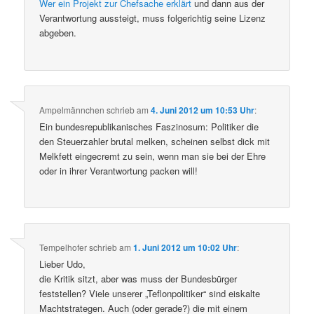
Wer ein Projekt zur Chefsache erklärt
und dann aus der
Verantwortung aussteigt, muss folgerichtig seine Lizenz
abgeben.
Ampelmännchen
schrieb
am
4. Juni 2012 um 10:53 Uhr
:
Ein bundesrepublikanisches Faszinosum: Politiker die
den Steuerzahler brutal melken, scheinen selbst dick mit
Melkfett eingecremt zu sein, wenn man sie bei der Ehre
oder in ihrer Verantwortung packen will!
Tempelhofer
schrieb
am
1. Juni 2012 um 10:02 Uhr
:
Lieber Udo,
die Kritik sitzt, aber was muss der Bundesbürger
feststellen? Viele unserer „Teflonpolitiker“ sind eiskalte
Machtstrategen. Auch (oder gerade?) die mit einem