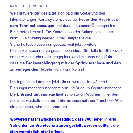
KAMPF DER INGENIEURE
Weit gravierender gestaltet sich bald die Steuerung des
kilometerlangen Kanalsystems, das bei
Feuer den Rauch aus
dem Terminal absaugen
und durch Tausende Öffnungen ins
Freie befördern soll. Die Koordination der Anlagenteile klappt
nicht. Gleichzeitig werden in der Haupthalle die
Sicherheitsschleusen umgebaut, weil jetzt breitere
Flüssigkeitsscanner vorgeschrieben sind. Die Halle im Stockwerk
darunter muss ebenfalls umgeplant werden – was dazu führt,
dass die
Deckenabhängung mit der Sprinkleranlage und den
zu verlegenden Kabeln
nicht vorankommt.
Die Ingenieure kämpfen jetzt. Ihnen werden „fortwährend
Planungsunterlagen nachgereicht“, heißt es im Controllingbericht.
Die
Entrauchungsanlage
liegt schon zwölf Wochen hinter dem
Zeitplan, weshalb man nun „
Interimsmaßnahmen
“ anstrebt. Wie
die aussehen, wird nicht verraten.
Wowereit hat inzwischen bestätigt, dass 700 Helfer in drei
Schichten an Brandschutztüren gestellt werden sollten, die
sich womöglich nicht öffnen.