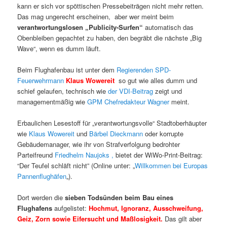
kann er sich vor spöttischen Pressebeiträgen nicht mehr retten.
Das mag ungerecht erscheinen, aber wer meint beim
verantwortungslosen „Publicity-Surfen“
automatisch das
Obenbleiben gepachtet zu haben, den begräbt die nächste „Big
Wave“, wenn es dumm läuft.
Beim Flughafenbau ist unter dem
Regierenden SPD-
Feuerwehrmann
Klaus Wowereit
so gut wie alles dumm und
schief gelaufen, technisch wie
der VDI-Beitrag
zeigt und
managementmäßig wie
GPM Chefredakteur Wagner
meint.
Erbaulichen Lesestoff für „verantwortungsvolle“ Stadtoberhäupter
wie
Klaus Wowereit
und
Bärbel Dieckmann
oder korrupte
Gebäudemanager, wie ihr von Strafverfolgung bedrohter
Parteifreund
Friedhelm Naujoks ,
bietet der WiWo-Print-Beitrag:
“Der Teufel schläft nicht” (Online unter: „
Willkommen bei Europas
Pannenflughäfen
„).
Dort werden die
sieben Todsünden beim Bau eines
Flughafens
aufgelistet:
Hochmut, Ignoranz, Ausschweifung,
Geiz, Zorn sowie Eifersucht und Maßlosigkeit.
Das gilt aber