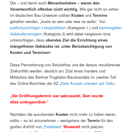
Der – und damit auch
Menschenleben – waren den
Verantwortlich offenbar nicht wichtig.
Wie gar nicht so selten
im deutschen Bau-Unwesen sollten
Kosten
und
Termine
gehalten werden, „koste es wen oder was es wolle“. Von
publicitysüchtigen Lokalpolitikern
(Kategorie 1 ) und
karrieregeilen
Gebäudemanagern
(Kategorie 2) wird dabei vergessen bzw.
unterschlagen, dass
oberstes Ziel die
Errichtung eines
mängelfreien Gebäudes ist,
unter Berücksichtigung von
Kosten und Terminen!
Diese Pervertierung von Berufethos und der daraus resultierende
Zielkonflikt werden deutlich am Zitat eines Insiders und
Mitläufers des Berliner Flughafen-Bauskandals im zweiten Teil
des Online-Berichtes der SZ „
Viele Ampeln standen auf Gelb
„:
„Der Eröffnungstermin war sakrosankt. Dem wurde
alles untergeordnet.“
Nachdem die ausufernden
Kosten
nicht mehr zu halten waren,
sollte – so ist anzunehmen – wenigstens der
Termin
für den
großen Auftritt von „
Feierbiest
“
Wowereit
nicht platzen.