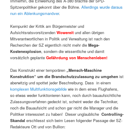
Immerhin, die Einweihung des A-380 brachte der SPD-
Spitzenpolitiker gekonnt über die Bühne.
Allerdings wurde daraus
nun ein Ablenkungsmanöver
.
Kernpunkt der Kritik am Bürgermeister und
Aufsichtsratsvorsitzenden
Wowereit
und allen übrigen
Mitverantwortlichen in Politik und Verwaltung ist nach den
Recherchen der SZ eigentlich nicht mehr die
Mega-
Kostenexplosion
, sondern die wissentliche und damit
vorsätzlich geplante
Gefährdung von Menschenleben!
Das Konstrukt einer temporären
„Mensch-Maschine
Konstruktion“ um die Brandschutzzulassung zu umgehen
ist
aberwitzig und spottet jeder Beschreibung. Dass in einem
komplexen Multifunktionsgebilde
wie in dem eines Flughafens,
so etwas weder funktionieren kann, noch durch bauaufsichtliche
Zulassungsverfahren gedeckt ist, scheint weder die Techniker,
noch die Bauaufsicht und schon gar nicht die Manager und die
Politiker interessiert zu haben! Dieser unglaubliche
Controlling-
Skandal
erschliesst sich beim Lesen folgender Passage der SZ-
Redakteure Ott und von Bullion: