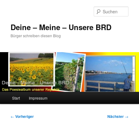
Zum
primären
Such
Inhalt
springen
Deine – Meine – Unsere BRD
Bürger schreiben diesen Blog
Hauptmenü
Start
Impressum
Beitragsnavigation
←
Vorheriger
Nächster
→