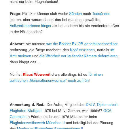
nicht nur beim Flughafenbau!
Frage
: Politiker können sich weder
Sünden
noch
Todsünden
leisten, aber warum dauert das bei manchen gewählten
VolkvertreterInnen länger
als bei anderen bis sie verdientermaßen
in der Hölle landen?
Antwort
: sie müssen
wie die Bonner Ex-OB generationenbedingt
rechtzeitig „die Biege machen“, den
Kopf einziehen
, notfalls
im
Amt tricksen
und
die Wahrheit vor laufender Kamera deformieren
,
dann klappt das….
Nun ist
Klaus Wowereit
dran, allerdings ist es
für einen
politischen „Generationenwechsel“ noch zu früh
!
Anmerkung d. Red.
: Der Autor, Mitglied des
DFJV
,
Diplomarbeit
Flughafen Stuttgart
1975 bei M. v. Gerkan, war 1966/67
GCA-
Controller
in Fürstenfeldbruck, 1976 Mitarbeiter beim
Flughafenwettbewerb München II
und beteiligt bei der Planung
des
Moskauer Flughafens Scheremetjowo II
.