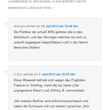
6 KOMMENTARE ZU „
BER-SKANDAL: KLAUS WOWEREIT UND DIE
BRANDSCHUTZ-LIZENZ ZUM TÖTEN…
“
Anonym
schrieb
am
13. Juli 2012 um 16:48 Uhr
:
Die Politiker der scheiß BRD gehören alle in den
Steinbruch, und das Vermögen welches sie sich zu
unrecht angeeignet haben(Diäten) muß in die Hartz4
Menschen fließen!
C.Q.D.
schrieb
am
7. Juni 2012 um 15:25 Uhr
:
Klaus Wowereit befinde sich wegen des Flughafen-
Fiaskos im Sinkflug, meint die taz heute („Der
unangeneme Klaus“) und JOhnny B. kommentiert:
„Die meisten Berliner sind einkommensschwach und
haben die Schnauze voll von seinem zynischen „Arm