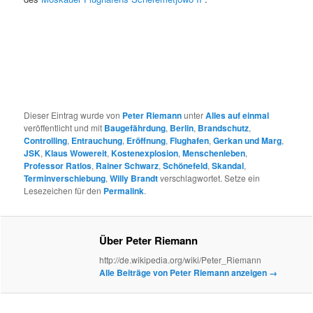
Dieser Eintrag wurde von
Peter Riemann
unter
Alles auf einmal
veröffentlicht und mit
Baugefährdung
,
Berlin
,
Brandschutz
,
Controlling
,
Entrauchung
,
Eröffnung
,
Flughafen
,
Gerkan und Marg
,
JSK
,
Klaus Wowereit
,
Kostenexplosion
,
Menschenleben
,
Professor Ratlos
,
Rainer Schwarz
,
Schönefeld
,
Skandal
,
Terminverschiebung
,
Willy Brandt
verschlagwortet. Setze ein
Lesezeichen für den
Permalink
.
Über Peter Riemann
http://de.wikipedia.org/wiki/Peter_Riemann
Alle Beiträge von Peter Riemann anzeigen
→