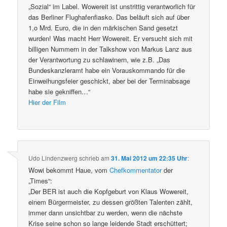
„Sozial“ im Label. Wowereit ist unstrittig verantworlich für
das Berliner Flughafenfiasko. Das beläuft sich auf über
1,o Mrd. Euro, die in den märkischen Sand gesetzt
wurden! Was macht Herr Wowereit. Er versucht sich mit
billigen Nummern in der Talkshow von Markus Lanz aus
der Verantwortung zu schlawinern, wie z.B. „Das
Bundeskanzleramt habe ein Vorauskommando für die
Einweihungsfeier geschickt, aber bei der Terminabsage
habe sie gekniffen…“
Hier der Film
Udo Lindenzwerg
schrieb
am
31. Mai 2012 um 22:35 Uhr
:
Wowi bekommt Haue, vom
Chefkommentator
der
„Times“:
„Der BER ist auch die Kopfgeburt von Klaus Wowereit,
einem Bürgermeister, zu dessen größten Talenten zählt,
immer dann unsichtbar zu werden, wenn die nächste
Krise seine schon so lange leidende Stadt erschüttert;