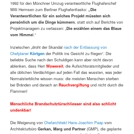
1992 für den Münchner Umzug verantwortliche Flughafenchef
Willi Hermsen zum Berliner Flughafenfiasko:
„Die
Verantwortlichen für ein solches Projekt müssten sich
persönlich um die Dinge kümmern
, statt sich auf Berichte von
Projektmanagern zu verlassen: „
Die erzählen einem das Blaue
vom Himme
l.“
Inzwischen „droht der Skandal
nach der Entlassung von
Chefplaner
Körtgen
der Politik ins Gesicht zu fliegen“. Die
beliebte Suche nach den Schuldigen kann aber nicht davon
ablenken, dass Herr
Wowereit
, die Aufsichtsratsmitglieder und
alle üblichen Verdächtigen auf jeden Fall das wussten, was jeder
Normalsterbliche wissen muss: die meisten Menschen sterben
bei Bränden und danach an
Rauchvergiftung
und nicht durch die
Flammen!
Menschliche Brandschutztürschliesser sind also schlicht
undenkbar!
Die Weigerung von
Chefarchitekt Hans-Joachim Paap
vom
Architekturbüro
Gerkan, Marg und Partner
(GMP), die geplante