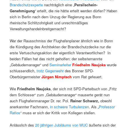
Brandschutzexperte
nachträglich eine „
Persilschein-
Genehmigung
“ erteilt, die nie hätte erteilt werden dürfen? Haben
sich in Berlin nach dem Unzug der Regierung aus Bonn
rheinische Schlitzohrigkeit und unrechtmäßiges
Verwaltungshandelnbreitgemacht?
War der Rausschmiss der Flughafenplaner ähnlich wie in Bonn
die Kündigung des Architekten der Brandschutzdecke nur die
erste Vertuschungsaktion der eigentlich Verantwortlichen? In
beiden Fällen hat das nicht geholfen: der selbsternannte
„Gebäudemanager“ und
Seminarleiter
Friedhelm Naujoks
wurde
schlussendlich,
trotz Gegenwehr
des Bonner SPD-
Oberbürgermeister
Jürgen Nimptsch
vom Rat gefeuert.
Wie
Friedhelm
Naujoks
, der sich mit SPD-Parteibuch von „Fritz
dem Schlosser“ zum „Gebäudemanager“ mauserte gerät nun
auch Flughafenmanager Dr. rer. Pol.
Rainer Schwarz,
obwohl
anerkannter Fachmann,
in schwere Turbulenzen
. Als „
Professor
Ratlos
“ muss er sich der Kritik von Kollegen stellen.
Anlässlich des
20 jährigen Jubiläums von MUC
äußerte sich der