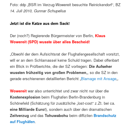
Foto: ddp „BSR im Verzug-Wowereit besuchte Reinickendorf“, BZ
14. Juli 2010, Gunnar Schupelius
Jetzt ist die Katze aus dem Sack!
Der (noch?) Regierende Bürgermeister von Berlin,
Klaus
Wowereit (SPD) wusste über alles Bescheid!
„Obwohl der dem Aufsichtsrat der Flughafengesellschaft vorsitzt,
will er an dem Schlamassel keine Schuld tragen.
Dabei offenbart
ein Blick in Prüfberichte, die der SZ vorliegen:
Die Aufseher
wussten frühzeitig von großen Problemen
„, so die SZ in den
gerade erschienenen detaillierten Bericht „
Blamage mit Ansage
„.
Wowereit
war also unterrichtet und zwar nicht nur über die
Kostenexplosion
beim Flughafen Berlin-Brandenburg in
Schönefeld (Schätzung für zusätzliche „lost-cost“ z.Zt. bei ca.
eine Milliarde Euro!
), sondern auch über den dramatischen
Zeitverzug
und das
Tohuwabohu
beim diffizilen
Brandschutz
auf Flughäfen
.