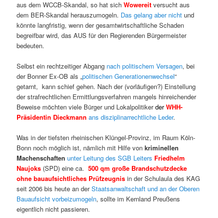
aus dem WCCB-Skandal, so hat sich
Wowereit
versucht aus
dem BER-Skandal herauszumogeln.
Das gelang aber nicht
und
könnte langfristig, wenn der gesamtwirtschaftliche Schaden
begreifbar wird, das AUS für den
Regierenden Bürgermeister
bedeuten.
Selbst ein rechtzeitiger Abgang
nach politischem Versagen
, bei
der Bonner Ex-OB als „
politischen Generationenwechsel
“
getarnt, kann schief gehen. Nach der (vorläufigen?) Einstellung
der strafrechtlichen Ermittlungsverfahren mangels hinreichender
Beweise möchten viele Bürger und Lokalpolitiker
der
WHH-
Präsidentin
Dieckmann
ans disziplinarrechtliche Leder
.
Was in der tiefsten rheinischen Klüngel-Provinz, im Raum Köln-
Bonn noch möglich ist, nämlich mit Hilfe von
kriminellen
Machenschaften
unter Leitung des SGB Leiters
Friedhelm
Naujoks
(SPD) eine ca.
500 qm große Brandschutzdecke
ohne bauaufsichtliches Prüfzeugnis
in der Schulaula des KAG
seit 2006 bis heute an der
Staatsanwaltschaft und an der Oberen
Bauaufsicht vorbeizumogeln
, sollte im Kernland Preußens
eigentlich nicht passieren.