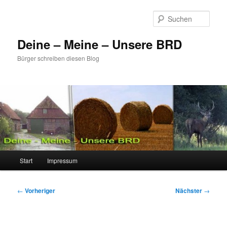
Zum
primären
Such
Inhalt
springen
Deine – Meine – Unsere BRD
Bürger schreiben diesen Blog
Hauptmenü
Start
Impressum
Beitragsnavigation
←
Vorheriger
Nächster
→