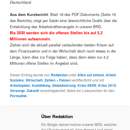
Deutschland
.
Aus dem Kurzbericht
: Blatt 18 des PDF-Dokuments (Seite 16
des Berichts) zeigt per Saldo eine übersichtliche Grafik über die
Entwicklung des Arbeitskräftemangels in unserer BRD.
Bis 2030 werden sich die offenen Stellen bis auf 5,2
Millionen aufsammeln.
Ziehen sich die aktuell parallel verlaufenden beiden Krisen auf
dem Finanzsektor und in der Wirtschaft doch noch etwas in die
Länge, kann dies zur Folge haben, dass dann eben nur 4,2
Millionen offene Stellen im Angebot sind.
Dieser Eintrag wurde von
Redaktion
unter
Alles auf einmal
,
Arbeit
,
Soziales
,
Wirtschaft
,
Zahlen + Fakten
veröffentlicht und mit
Arbeitsplatz
,
Ausbildung
,
Globalisierung
,
Krise 08/09
,
Krise 2010
,
Vorsorge
,
Zukunft
verschlagwortet. Setze ein Lesezeichen für den
Permalink
.
Über Redaktion
Ein Bürger deiner-meiner-unserer BRD, welcher
der Überzeugung ist, dass dieses Land allein