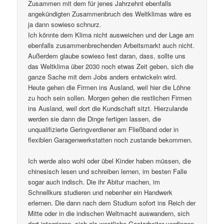
Zusammen mit dem für jenes Jahrzehnt ebenfalls
angekündigten Zusammenbruch des Weltklimas wäre es
ja dann sowieso schnurz.
Ich könnte dem Klima nicht ausweichen und der Lage am
ebenfalls zusammenbrechenden Arbeitsmarkt auch nicht.
Außerdem glaube sowieso fest daran, dass, sollte uns
das Weltklima über 2030 noch etwas Zeit geben, sich die
ganze Sache mit dem Jobs anders entwickeln wird.
Heute gehen die Firmen ins Ausland, weil hier die Löhne
zu hoch sein sollen. Morgen gehen die restlichen Firmen
ins Ausland, weil dort die Kundschaft sitzt. Hierzulande
werden sie dann die Dinge fertigen lassen, die
unqualifizierte Geringverdiener am Fließband oder in
flexiblen Garagenwerkstatten noch zustande bekommen.
Ich werde also wohl oder übel Kinder haben müssen, die
chinesisch lesen und schreiben lernen, im besten Falle
sogar auch indisch. Die ihr Abitur machen, im
Schnellkurs studieren und nebenher ein Handwerk
erlernen. Die dann nach dem Studium sofort ins Reich der
Mitte oder in die indischen Weltmacht auswandern, sich
dort integrieren, sich als westliche Gastarbeiter verdingen