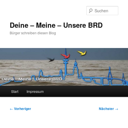
Zum
primären
Such
Inhalt
springen
Deine – Meine – Unsere BRD
Bürger schreiben diesen Blog
Hauptmenü
Start
Impressum
Beitragsnavigation
←
Vorheriger
Nächster
→