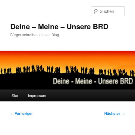
Zum
primären
Such
Inhalt
springen
Deine – Meine – Unsere BRD
Bürger schreiben diesen Blog
Hauptmenü
Start
Impressum
Beitragsnavigation
←
Vorheriger
Nächster
→