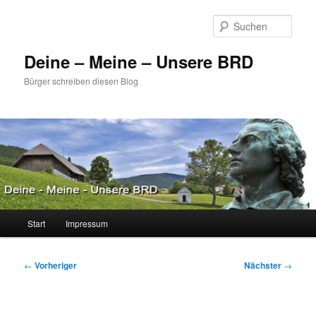
Zum
primären
Such
Inhalt
springen
Deine – Meine – Unsere BRD
Bürger schreiben diesen Blog
Hauptmenü
Start
Impressum
Beitragsnavigation
←
Vorheriger
Nächster
→