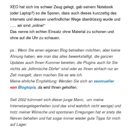
XEO hat sich ins schwer Zeug gelegt, gab seinem Notebook
(oder Laptop?) so die Sporen, dass auch dieses kurzzeitig des
Internets und dessen unerfindlicher Wege überdrüssig wurde und
….. wir sind „online!“
Das nenne ich echten Einsatz ohne Material zu schonen und
ohne auf die Uhr zu schauen.
ps.:
Wenn Sie einen eigenen Blog betreiben möchten, aber keine
Ahnung haben, wie man das alles bewerkstelligt, die ganzen
Updates auch Ihnen Kummer bereiten, die Plugins auch für Sie
nichts als „böhmische Dörfer“ sind oder es Ihnen einfach nur an
Zeit mangelt, dann machen Sie es wie ich.
Meine ehrliche Empfehlung: Wenden Sie sich an
xeomueller
von
Blogtopia
, da wird Ihnen geholfen.
Seit 2002 kümmert sich dieser junge Mann, um meine
Internetangelegenheiten (und das sind wahrlich nicht wenige) und
trotz meiner Wünsche und spontanen Erregungen hat er stets die
Nerven behalten und hat sogar immer wieder gute Tipps für mich
auf Lager.