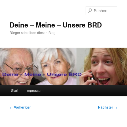
Zum
primären
Such
Inhalt
springen
Deine – Meine – Unsere BRD
Bürger schreiben diesen Blog
Hauptmenü
Start
Impressum
Beitragsnavigation
←
Vorheriger
Nächster
→