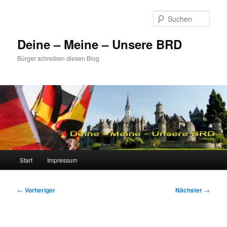
Zum
primären
Such
Inhalt
springen
Deine – Meine – Unsere BRD
Bürger schreiben diesen Blog
Hauptmenü
Start
Impressum
Beitragsnavigation
←
Vorheriger
Nächster
→