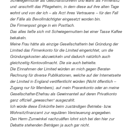
Schwiegermutter als Geschäftsführerin und wählt als Firmensitz
und -anschrift das Pflegeheim, in dem diese auf ihre alten Tage
wohnt und von der ich – als Arzt ihres Vertrauens – für den Fall
der Fälle als Bevollmächtigter eingesetzt worden bin.
Die Firmenpost ginge in ein Postfach.
Das alles ließe sich mit Schwiegermuttern bei einer Tasse Kaffee
bekakeln.
Meine Frau hätte als einzige Gesellschafterin bei Gründung der
Limited das Firmenkonto für die Limited eingerichtet, um die
Gründungskosten abzuwickeln und dadurch natürlich auch
gleichzeitig Kontovollmacht. Die sie auch behielte.
Die Einnahmen der Limited würden an mich gegen Berater-
Rechnung für diverse Publikationen, welche auf der Internetseite
der Limited in England veröffentlicht würden (Nicht öffentlich –
Zugang nur für Members), auf mein Praxenkonto oder an meine
Gesellschafter-Ehefrau als Gewinnanteil auf deren Privatkonto
ganz offiziell „gewaschen“ ausgezahlt.
Ich würde diese Einkünfte beim zuständigen Betriebs- bzw.
Wohnsitzfinanzamt zur regulären Versteuerung angegeben.
Den Herrn Zumwinkel nachzuäffen lohnt sich bei den hier zur
Debatte stehenden Beträgen ja auch gar nicht.