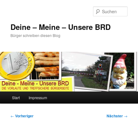
Zum
primären
Such
Inhalt
springen
Deine – Meine – Unsere BRD
Bürger schreiben diesen Blog
Hauptmenü
Start
Impressum
Beitragsnavigation
←
Vorheriger
Nächster
→