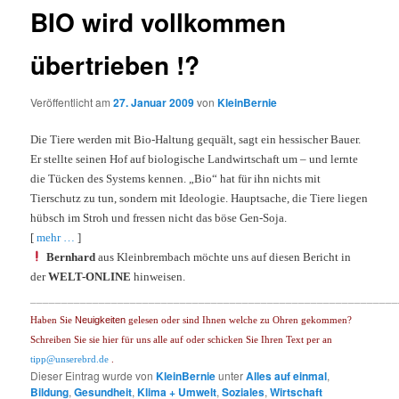
BIO wird vollkommen
übertrieben !?
Veröffentlicht am
27. Januar 2009
von
KleinBernie
Die Tiere werden mit Bio-Haltung gequält, sagt ein hessischer Bauer.
Er stellte seinen Hof auf biologische Landwirtschaft um – und lernte
die Tücken des Systems kennen. „Bio“ hat für ihn nichts mit
Tierschutz zu tun, sondern mit Ideologie. Hauptsache, die Tiere liegen
hübsch im Stroh und fressen nicht das böse Gen-Soja.
[
mehr …
]
Bernhard
aus Kleinbrembach möchte uns auf diesen Bericht in
der
WELT-ONLINE
hinweisen.
___________________________________________________________
Neuigkeiten
Haben Sie
gelesen oder sind Ihnen welche zu Ohren gekommen?
Schreiben Sie sie hier für uns alle auf oder schicken Sie Ihren Text per an
tipp@unserebrd.de
.
Dieser Eintrag wurde von
KleinBernie
unter
Alles auf einmal
,
Bildung
,
Gesundheit
,
Klima + Umwelt
,
Soziales
,
Wirtschaft