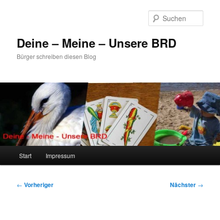
Zum
primären
Such
Inhalt
springen
Deine – Meine – Unsere BRD
Bürger schreiben diesen Blog
Hauptmenü
Start
Impressum
Beitragsnavigation
←
Vorheriger
Nächster
→