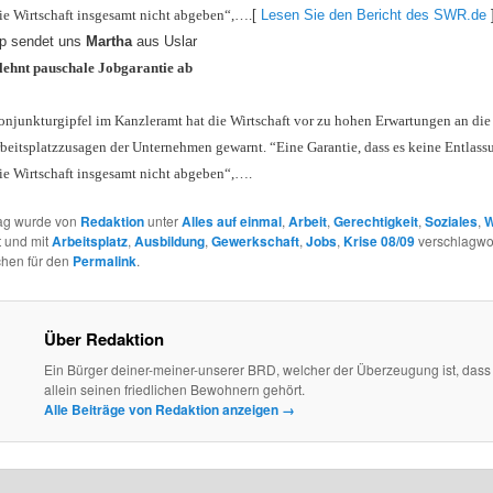
ie Wirtschaft insgesamt nicht abgeben“,….
[
Lesen Sie den Bericht des SWR.de
pp sendet uns
Martha
aus Uslar
 lehnt pauschale Jobgarantie ab
junkturgipfel im Kanzleramt hat die Wirtschaft vor zu hohen Erwartungen an die 
rbeitsplatzzusagen der Unternehmen gewarnt. “Eine Garantie, dass es keine Entlas
ie Wirtschaft insgesamt nicht abgeben“,….
rag wurde von
Redaktion
unter
Alles auf einmal
,
Arbeit
,
Gerechtigkeit
,
Soziales
,
W
t und mit
Arbeitsplatz
,
Ausbildung
,
Gewerkschaft
,
Jobs
,
Krise 08/09
verschlagwor
chen für den
Permalink
.
Über Redaktion
Ein Bürger deiner-meiner-unserer BRD, welcher der Überzeugung ist, dass
allein seinen friedlichen Bewohnern gehört.
Alle Beiträge von Redaktion anzeigen
→