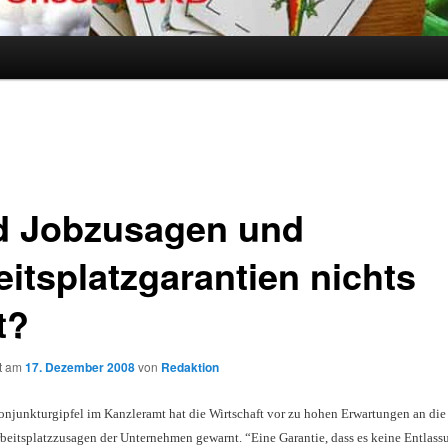
d Jobzusagen und
eitsplatzgarantien nichts
t?
ht am
17. Dezember 2008
von
Redaktion
junkturgipfel im Kanzleramt hat die Wirtschaft vor zu hohen Erwartungen an die 
rbeitsplatzzusagen der Unternehmen gewarnt. “Eine Garantie, dass es keine Entlas