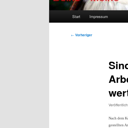
Hauptmenü
Start
Impressum
Beitragsnavigation
←
Vorheriger
Sin
Arb
wer
Veröffentlic
Nach dem Kon
gestellten A