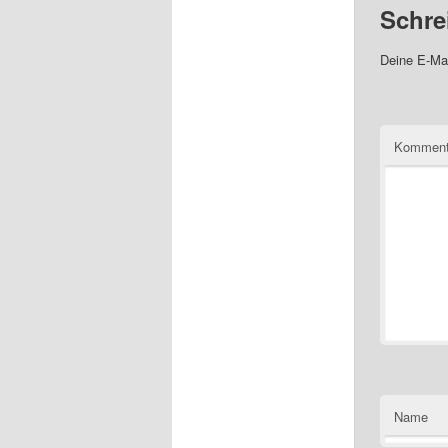
Schre
Deine E-Mai
Komment
Name