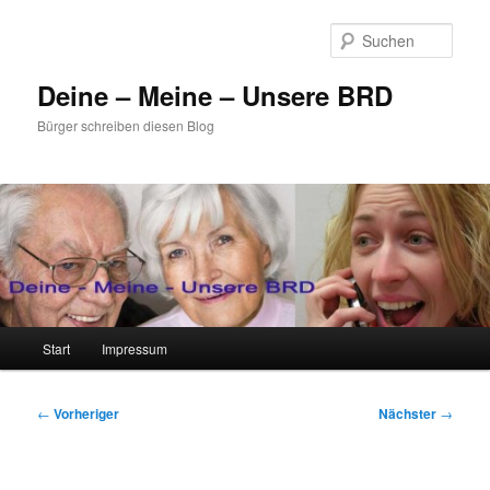
Zum
primären
Such
Inhalt
springen
Deine – Meine – Unsere BRD
Bürger schreiben diesen Blog
Hauptmenü
Start
Impressum
Beitragsnavigation
←
Vorheriger
Nächster
→