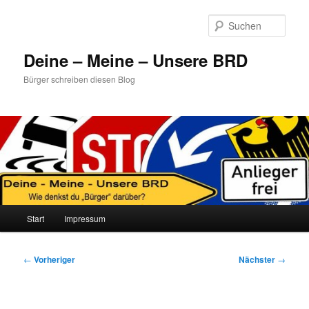
Zum
primären
Such
Inhalt
springen
Deine – Meine – Unsere BRD
Bürger schreiben diesen Blog
Hauptmenü
Start
Impressum
Beitragsnavigation
←
Vorheriger
Nächster
→