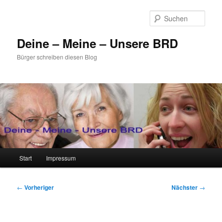
Zum
primären
Such
Inhalt
springen
Deine – Meine – Unsere BRD
Bürger schreiben diesen Blog
Hauptmenü
Start
Impressum
Beitragsnavigation
←
Vorheriger
Nächster
→