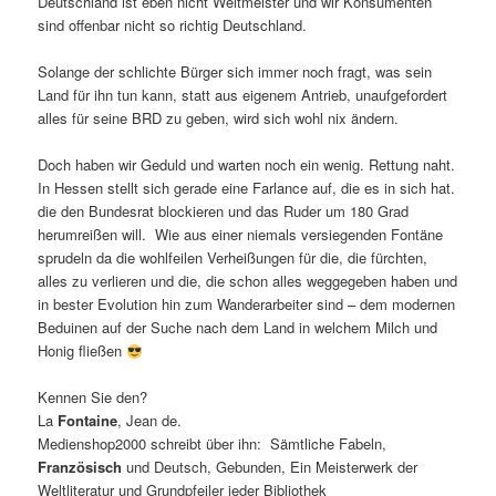
Deutschland ist eben nicht Weltmeister und wir Konsumenten
sind offenbar nicht so richtig Deutschland.
Solange der schlichte Bürger sich immer noch fragt, was sein
Land für ihn tun kann, statt aus eigenem Antrieb, unaufgefordert
alles für seine BRD zu geben, wird sich wohl nix ändern.
Doch haben wir Geduld und warten noch ein wenig. Rettung naht.
In Hessen stellt sich gerade eine Farlance auf, die es in sich hat.
die den Bundesrat blockieren und das Ruder um 180 Grad
herumreißen will. Wie aus einer niemals versiegenden Fontäne
sprudeln da die wohlfeilen Verheißungen für die, die fürchten,
alles zu verlieren und die, die schon alles weggegeben haben und
in bester Evolution hin zum Wanderarbeiter sind – dem modernen
Beduinen auf der Suche nach dem Land in welchem Milch und
Honig fließen
Kennen Sie den?
La
Fontaine
, Jean de.
Medienshop2000 schreibt über ihn: Sämtliche Fabeln,
Französisch
und Deutsch, Gebunden, Ein Meisterwerk der
Weltliteratur und Grundpfeiler jeder Bibliothek