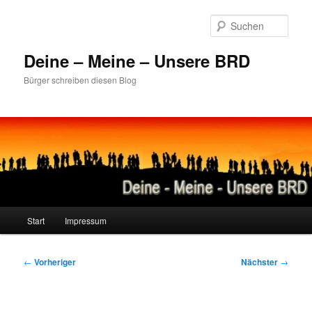
Zum
primären
Such
Inhalt
springen
Deine – Meine – Unsere BRD
Bürger schreiben diesen Blog
Hauptmenü
Start
Impressum
Beitragsnavigation
←
Vorheriger
Nächster
→