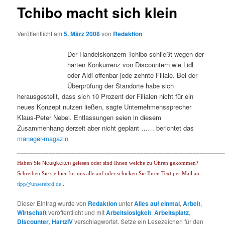
Tchibo macht sich klein
Veröffentlicht am
5. März 2008
von
Redaktion
Der Handelskonzern Tchibo schließt wegen der
harten Konkurrenz von Discountern wie Lidl
oder Aldi offenbar jede zehnte Filiale. Bei der
Überprüfung der Standorte habe sich
herausgestellt, dass sich 10 Prozent der Filialen nicht für ein
neues Konzept nutzen ließen, sagte Unternehmenssprecher
Klaus-Peter Nebel. Entlassungen seien in diesem
Zusammenhang derzeit aber nicht geplant …… berichtet das
manager-magazin
___________________________________________________________
Neuigkeiten
Haben Sie
gelesen oder sind Ihnen welche zu Ohren gekommen?
Schreiben Sie sie hier für uns alle auf oder schicken Sie Ihren Text per Mail an
tipp@unserebrd.de
.
Dieser Eintrag wurde von
Redaktion
unter
Alles auf einmal
,
Arbeit
,
Wirtschaft
veröffentlicht und mit
Arbeitslosigkeit
,
Arbeitsplatz
,
Discounter
,
HartzIV
verschlagwortet. Setze ein Lesezeichen für den