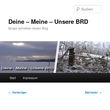
Zum
primären
Such
Inhalt
springen
Deine – Meine – Unsere BRD
Bürger schreiben diesen Blog
Hauptmenü
Start
Impressum
Beitragsnavigation
←
Vorheriger
Nächster
→