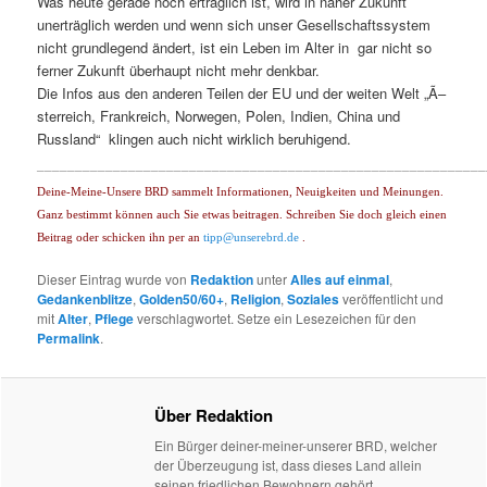
Was heute gerade noch erträglich ist, wird in naher Zukunft
unerträglich werden und wenn sich unser Gesellschaftssystem
nicht grundlegend ändert, ist ein Leben im Alter in gar nicht so
ferner Zukunft überhaupt nicht mehr denkbar.
Die Infos aus den anderen Teilen der EU und der weiten Welt „Ã–
sterreich, Frankreich, Norwegen, Polen, Indien, China und
Russland“ klingen auch nicht wirklich beruhigend.
___________________________________________________________
Deine-Meine-Unsere BRD sammelt Informationen, Neuigkeiten und Meinungen.
Ganz bestimmt können auch Sie etwas beitragen. Schreiben Sie doch gleich einen
Beitrag oder schicken ihn per an
tipp@unserebrd.de
.
Dieser Eintrag wurde von
Redaktion
unter
Alles auf einmal
,
Gedankenblitze
,
Golden50/60+
,
Religion
,
Soziales
veröffentlicht und
mit
Alter
,
Pflege
verschlagwortet. Setze ein Lesezeichen für den
Permalink
.
Über Redaktion
Ein Bürger deiner-meiner-unserer BRD, welcher
der Überzeugung ist, dass dieses Land allein
seinen friedlichen Bewohnern gehört.