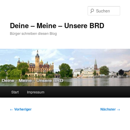
Zum
primären
Such
Inhalt
springen
Deine – Meine – Unsere BRD
Bürger schreiben diesen Blog
Hauptmenü
Start
Impressum
Beitragsnavigation
←
Vorheriger
Nächster
→