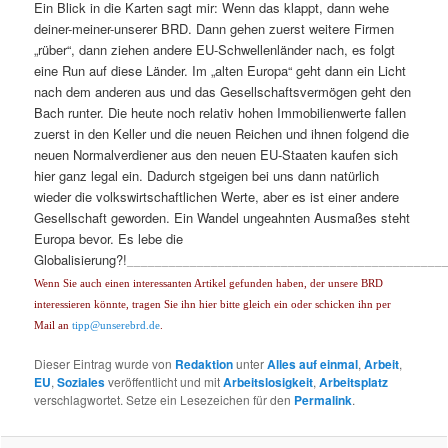
Ein Blick in die Karten sagt mir: Wenn das klappt, dann wehe
deiner-meiner-unserer BRD. Dann gehen zuerst weitere Firmen
„rüber“, dann ziehen andere EU-Schwellenländer nach, es folgt
eine Run auf diese Länder. Im „alten Europa“ geht dann ein Licht
nach dem anderen aus und das Gesellschaftsvermögen geht den
Bach runter. Die heute noch relativ hohen Immobilienwerte fallen
zuerst in den Keller und die neuen Reichen und ihnen folgend die
neuen Normalverdiener aus den neuen EU-Staaten kaufen sich
hier ganz legal ein. Dadurch stgeigen bei uns dann natürlich
wieder die volkswirtschaftlichen Werte, aber es ist einer andere
Gesellschaft geworden. Ein Wandel ungeahnten Ausmaßes steht
Europa bevor. Es lebe die
Globalisierung?!
_____________________________________________
Wenn Sie auch einen interessanten Artikel gefunden haben, der unsere BRD
interessieren könnte, tragen Sie ihn hier bitte gleich ein oder schicken ihn per
Mail an
tipp@unserebrd.de
.
Dieser Eintrag wurde von
Redaktion
unter
Alles auf einmal
,
Arbeit
,
EU
,
Soziales
veröffentlicht und mit
Arbeitslosigkeit
,
Arbeitsplatz
verschlagwortet. Setze ein Lesezeichen für den
Permalink
.