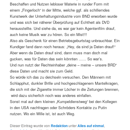
Beschaffen und Nutzen lebloser Materie in runder Form mit
einem „Fingerloch“ in der Mitte, welche ggf. als schillerndes
Kunstwerk der Unterhaltungsindustrie vom BND erworben wurde
und was sich bei näherer Überprüfung auf Echtheit als DVD
herausstellte. Und siehe da, es war gar kein Agentenfilm drauf,
auch keine Musik war zu hören. So ein Mist!!!
Also als Geschenk für einen Betriebsgeburtstag unbrauchbar. Ein
Kundiger fand dann noch heraus: „Hey, da sind ja Daten drauf!“
Aber wenn da Daten drauf sind, dann muss man doch mal
gucken, was für Daten das sein könnten …… So war’s.
Und nun nutzt der Rechteinhaber „deine – meine – unsere BRD“
diese Daten und macht sie zum Geld.
So würde ich das zu deichseln versuchen. Den Männern mit
Schlapphut, dunkler Brille und hochgeschlagenem Mantelkragen,
die sich mit der Zigarette immer Löcher in die Zeitungen brennen,
wird dazu sicherlich noch was anderes einfallen.
Sonst mal auf dem kleinen „Kumpeldienstweg“ bei den Kollegen
in den USA nachfragen oder Schröders Kontakte zu Putin
nutzen. Wo ein Wille ist, ist auch Weg.
Dieser Eintrag wurde von
Redaktion
unter
Alles auf einmal
,