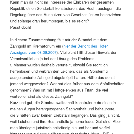
Kann man da nicht im Interesse der Ehrbaren der gesamten
Republik einen Sonderfall konstruieren, das Recht auslegen, die
Regelung über das Ausnutzen von Gesetzeslücken heranziehen
und solange dran herumbiegen, bis es reicht?
Passt doch!
In diesem Zusammenhang fällt mir der Skandal mit dem
Zahngold im Krematorium ein (
hier der Bericht des Hofer
Anzeigers vom 03.09.2007
). Vielleicht hilft dieser Hinweis den
Verantwortlichen ja bei der Lösung des Problems.
3 Männer wurden deshalb verurteilt, obwohl Sie rechtlich
herrenlosen und verbrannten Leichen, das als Sondermüll
ausgesonderte Zahngold abgeknöpft hatten. Hätte das sonst
jemand weggeworfen? Wer hat dies früher aus dem Abfallbehälter
genommen? Was ist mit Hüftgelenken aus Titan, die viel
wertvoller sind als dieses Zahngold?
Kurz und gut, die Staatsanwaltschaft konstruierte da einen in
meinen Augen herangezogenen Sachverhalt und behauptete,
die 3 hätten zwar keinen Diebstahl begangen. Das ging ja nicht,
weil Leichen und ihre Bestandteile ja herrenloses Gut sind. Aber
man überlegte juristisch spitzfindig hin und her und verfiel
blitzgescheit auf eine vollkommen abgedrehte Idee: „DIE 3