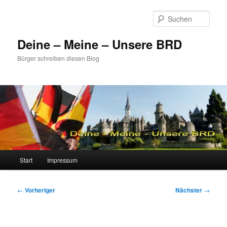
Zum
primären
Such
Inhalt
springen
Deine – Meine – Unsere BRD
Bürger schreiben diesen Blog
Hauptmenü
Start
Impressum
Beitragsnavigation
←
Vorheriger
Nächster
→