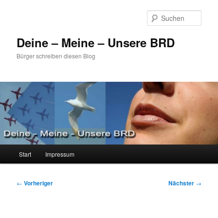
Zum
primären
Such
Inhalt
springen
Deine – Meine – Unsere BRD
Bürger schreiben diesen Blog
Hauptmenü
Start
Impressum
Beitragsnavigation
←
Vorheriger
Nächster
→