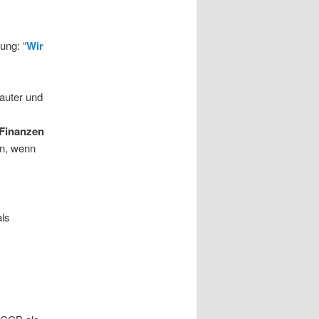
M
ung: “
Wir
rauter und
 Finanzen
an, wenn
als