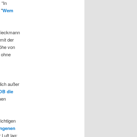
 “In
 "
Wem
 Dieckmann
mit der
Höhe von
k ohne
lich außer
OB die
uen
ichtigen
ngenen
Luft lag: