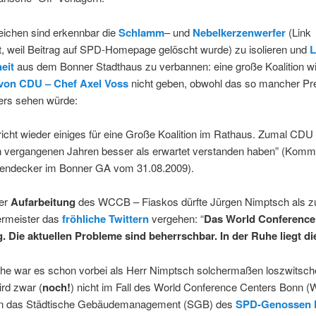
eichen sind erkennbar die
Schlamm
– und
Nebelkerzenwerfer
(Link
rt, weil Beitrag auf SPD-Homepage gelöscht wurde) zu isolieren und
heit
aus dem Bonner Stadthaus zu verbannen: eine große Koalition wi
von CDU – Chef Axel Voss
nicht geben, obwohl das so mancher P
ers sehen würde:
richt wieder einiges für eine Große Koalition im Rathaus. Zumal CD
en vergangenen Jahren besser als erwartet verstanden haben” (Komm
endecker im Bonner GA vom 31.08.2009).
er
Aufarbeitung
des WCCB – Fiaskos dürfte Jürgen Nimptsch als zu
rmeister das
fröhliche Twittern
vergehen: “
Das World Conference
ig. Die aktuellen Probleme sind beherrschbar. In der Ruhe liegt di
uhe war es schon vorbei als Herr Nimptsch solchermaßen loszwitsche
ird zwar (
noch!
) nicht im Fall des World Conference Centers Bonn 
en das Städtische Gebäudemanagement (SGB) des
SPD-Genossen 