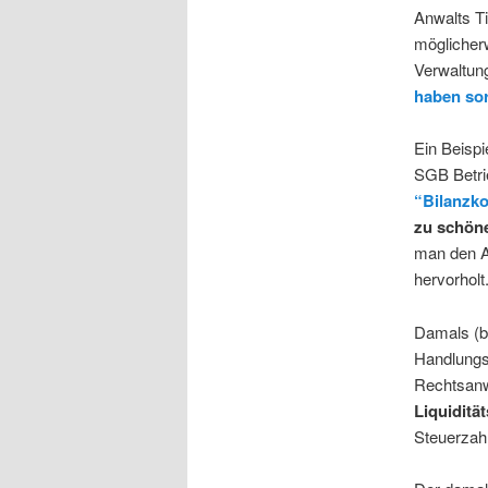
Anwalts Ti
möglicher
Verwaltung
haben sor
Ein Beispi
SGB Betrie
“Bilanzk
zu schön
man den Ar
hervorholt
Damals (be
Handlungs
Rechtsanwa
Liquiditä
Steuerzahl