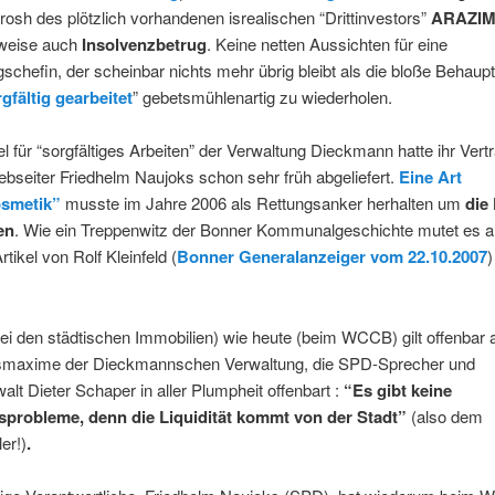
rosh des plötzlich vorhandenen isrealischen “Drittinvestors”
ARAZI
weise auch
Insolvenzbetrug
. Keine netten Aussichten für eine
schefin, der scheinbar nichts mehr übrig bleibt als die bloße Behaupt
gfältig gearbeitet
” gebetsmühlenartig zu wiederholen.
el für “sorgfältiges Arbeiten” der Verwaltung Dieckmann hatte ihr Vert
bseiter Friedhelm Naujoks schon sehr früh abgeliefert.
Eine Art
osmetik”
musste im Jahre 2006 als Rettungsanker herhalten um
die
en
. Wie ein Treppenwitz der Bonner Kommunalgeschichte mutet es 
tikel von Rolf Kleinfeld (
Bonner Generalanzeiger vom 22.10.2007
)
.
i den städtischen Immobilien) wie heute (beim WCCB) gilt offenbar 
maxime der Dieckmannschen Verwaltung, die SPD-Sprecher und
lt Dieter Schaper in aller Plumpheit offenbart :
“Es gibt keine
tsprobleme, denn die Liquidität kommt von der Stadt”
(also dem
er!)
.