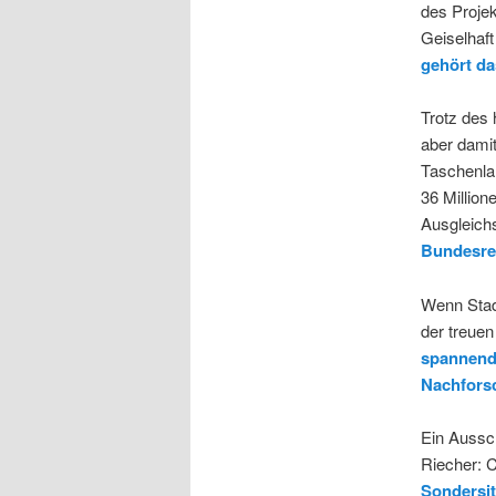
des Proje
Geiselhaft
gehört d
Trotz des
aber damit
Taschenl
36 Million
Ausgleichs
Bundesr
Wenn Stadt
der treue
spannend
Nachfors
Ein Aussc
Riecher: 
Sondersi