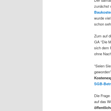
Der damal
zunächst v
Baukosten
wurde viel
schon sehr
Zum auf di
GA “Die Mi
sich dem R
ohne Nach
“Seien Sie
geworden”
Kostenex
SGB-Betri
Die Frage
auf das Wo
öffentlic