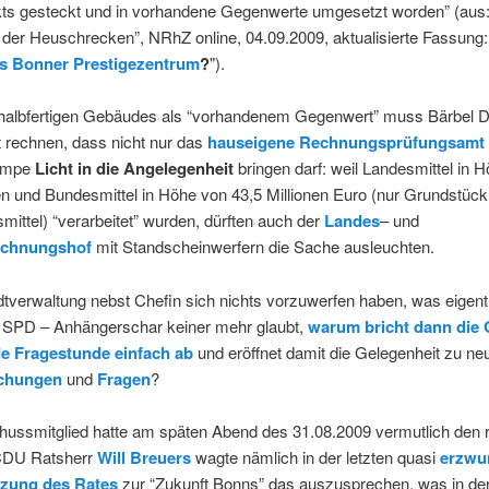
kts gesteckt und in vorhandene Gegenwerte umgesetzt worden” (aus:
 der Heuschrecken”, NRhZ online, 04.09.2009, aktualisierte Fassung:
as Bonner Prestigezentrum
?
").
 halbfertigen Gebäudes als “vorhandenem Gegenwert” muss Bärbel
 rechnen, dass nicht nur das
hauseigene Rechnungsprüfungsamt
ampe
Licht in die Angelegenheit
bringen darf: weil Landesmittel in 
en und Bundesmittel in Höhe von 43,5 Millionen Euro (nur Grundstüc
mittel) “verarbeitet” wurden, dürften auch der
Landes
– und
echnungshof
mit Standscheinwerfern die Sache ausleuchten.
verwaltung nebst Chefin sich nichts vorzuwerfen haben, was eigent
n SPD – Anhängerschar keiner mehr glaubt,
warum bricht dann die 
e Fragestunde einfach ab
und eröffnet damit die Gelegenheit zu ne
chungen
und
Fragen
?
hussmitglied hatte am späten Abend des 31.08.2009 vermutlich den r
CDU Ratsherr
Will Breuers
wagte nämlich in der letzten quasi
erzwu
tzung des Rates
zur “Zukunft Bonns” das auszusprechen, was in der 