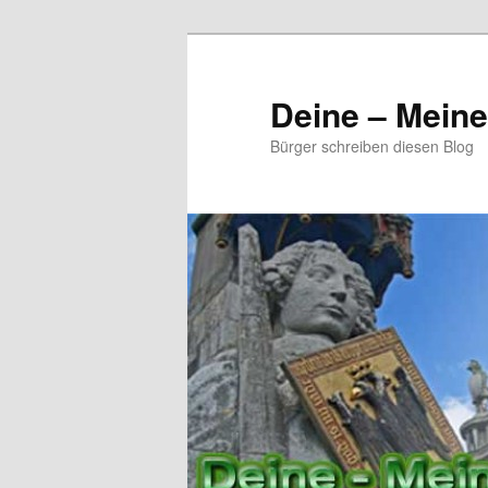
Zum
primären
Inhalt
Deine – Mein
springen
Bürger schreiben diesen Blog