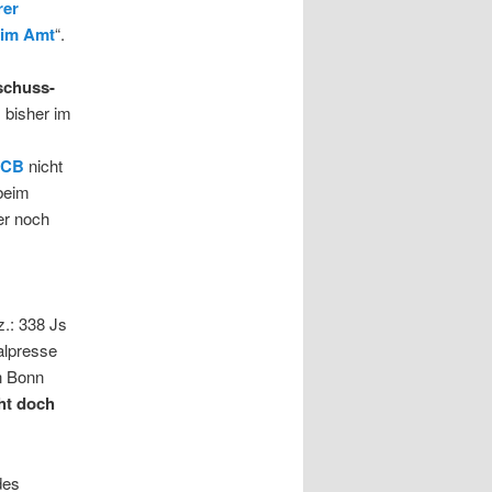
rer
 im Amt
“.
schuss-
s bisher im
CCB
nicht
beim
er noch
.: 338 Js
alpresse
n Bonn
cht doch
des