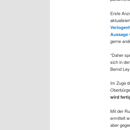
Erste Anz
aktualisie
Verlogen
Aussage 
gerne and
“Daher sp
sich in d
Bernd Ley
Im Zuge d
Oberbürge
wird fert
Mit der R
ermittelt w
aber geg