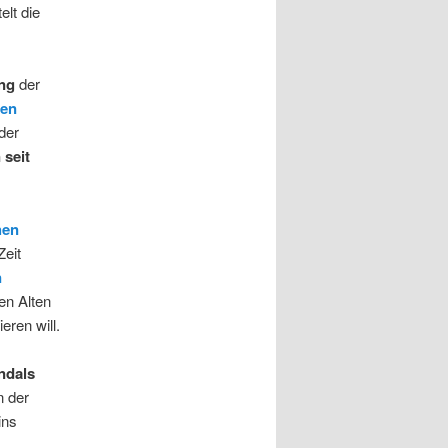
elt die
ng
der
en
der
 seit
hen
eit
n
en Alten
eren will.
ndals
n der
ins