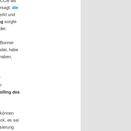
WCCB als
ersagt:
die
erkt und
ng
sorgte
der.
 Bonner
ndai, habe
 haben,
r
r
olling des
r können
ck, es sei
isierung