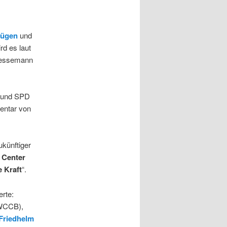
Lügen
und
rd es laut
ressemann
U und SPD
entar von
künftiger
 Center
e Kraft
“.
rte:
(WCCB),
Friedhelm