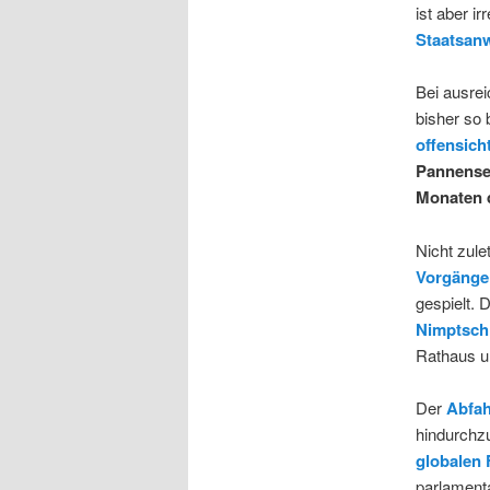
ist aber i
Staatsanw
Bei ausr
bisher so
offensich
Pannense
Monaten
Nicht zul
Vorgänge
gespielt. 
Nimptsch 
Rathaus un
Der
Abfah
hindurchzu
globalen 
parlamenta