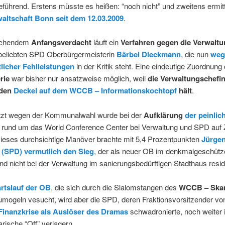
rreführend. Erstens müsste es heißen: “noch nicht” und zweitens ermitt
altschaft Bonn seit dem 12.03.2009
.
eichendem
Anfangsverdacht
läuft ein
Verfahren gegen die Verwaltu
 beliebten SPD Oberbürgermeisterin
Bärbel Dieckmann
, die nun
weg
tlicher Fehlleistungen
in der Kritik steht. Eine eindeutige Zuordnung 
rie
war bisher nur ansatzweise möglich, weil
die Verwaltungschefin
 den
Deckel auf dem WCCB – Informationskochtopf
hält
.
etzt wegen der Kommunalwahl wurde bei der
Aufklärung
der peinlic
rund um das World Conference Center bei Verwaltung und SPD auf Z
Dieses durchsichtige Manöver brachte mit 5,4 Prozentpunkten
Jürge
(SPD) vermutlich den Sieg
, der als neuer OB im denkmalgeschütz
d nicht bei der Verwaltung im sanierungsbedürftigen Stadthaus residi
rtslauf der OB
, die sich durch die Slalomstangen des
WCCB – Ska
mogeln vesucht, wird aber die SPD, deren Fraktionsvorsitzender vo
Finanzkrise als Auslöser des Dramas
schwadronierte, noch weiter 
rische “Off” verlagern.