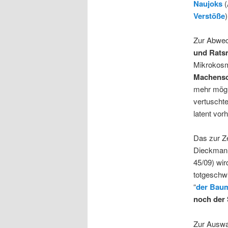
Naujoks
(
Verstöße
Zur Abwe
und Ratsm
Mikrokosm
Machensc
mehr mögl
vertuscht
latent vor
Das zur Ze
Dieckmann
45/09) wir
totgeschw
“
der Baum
noch der
Zur Auswa