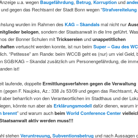
Anzeige u.a. wegen
Baugefährdung
,
Betrug
,
Korruption
und
ande
) und gegen das Rechtsamt der Stadt Bonn wegen “
Strafvereitelung
chslung wurden im Rahmen des
KAG – Skandals
mal nicht nur
Aus
itglieder belogen
, sondern der Staatsanwalt in die Irre geführt. Wa
os der Bonner Schulen mit
Tricksereien
und
unappetitlichen
haften
vertuscht werden konnte, ist nun beim
Super – Gau des W
ich. “Petitesse” am Rande: beim WCCB geht es (nur) um viel Geld, 
en SGB/KAG – Skandal zusätzlich um Personengefährdung, die imm
handen ist!
it laufende, doppelte
Ermittlungsverfahren gegen die Verwaltung
 (gegen F. Naujoks, Az.: 338 Js 53/09 und gegen das Rechtsamt, Az
d aber beharrlich von den Verantwortlichen im Stadthaus und der Lok
iegen, könnte nun aber als
Erklärungsmodell
dafür dienen, warum i
 brennt
” und warum auch
beim
World Conference Center
viellei
Staatsanwalt aktiv werden muss!!!
hl stehen
Veruntreuung
,
Subventionsbetrug
und nach Aussagen 