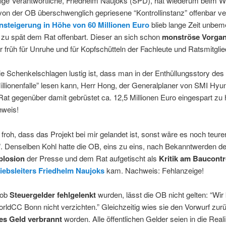
ige Verantwortliche, Friedhelm Naujoks (SPD), hat wiederum beim 
on der OB überschwenglich gepriesene “Kontrollinstanz” offenbar v
steigerung in Höhe von 60 Millionen Euro
blieb lange Zeit unbem
 zu spät dem Rat offenbart. Dieser an sich schon
monströse Vorga
 früh für Unruhe und für Kopfschütteln der Fachleute und Ratsmitglie
e Schenkelschlagen lustig ist, dass man in der Enthüllungsstory des
llionenfalle” lesen kann, Herr Hong, der Generalplaner von SMI Hyu
at gegenüber damit gebrüstet ca. 12,5 Millionen Euro eingespart zu
weis!
 froh, dass das Projekt bei mir gelandet ist, sonst wäre es noch teure
. Denselben Kohl hatte die OB, eins zu eins, nach Bekanntwerden de
plosion
der Presse und dem Rat aufgetischt als
Kritik am Baucontr
ebsleiters Friedhelm Naujoks
kam. Nachweis: Fehlanzeige!
 ob
Steuergelder fehlgelenkt
wurden, lässt die OB nicht gelten: “Wi
rldCC Bonn nicht verzichten.” Gleichzeitig wies sie den Vorwurf zurü
hes Geld verbrannt
worden. Alle öffentlichen Gelder seien in die Real